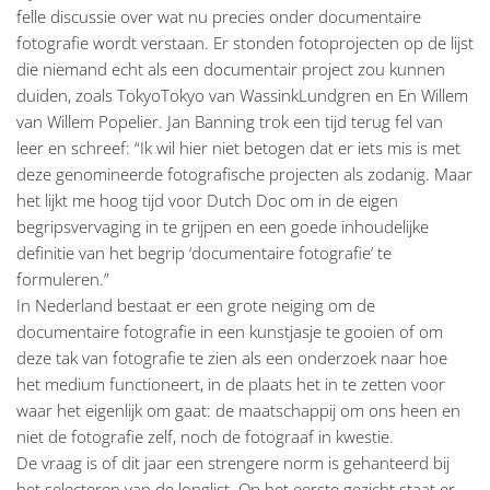
felle discussie over wat nu precies onder documentaire
fotografie wordt verstaan. Er stonden fotoprojecten op de lijst
die niemand echt als een documentair project zou kunnen
duiden, zoals TokyoTokyo van WassinkLundgren en En Willem
van Willem Popelier. Jan Banning trok een tijd terug fel van
leer en schreef: “Ik wil hier niet betogen dat er iets mis is met
deze genomineerde fotografische projecten als zodanig. Maar
het lijkt me hoog tijd voor Dutch Doc om in de eigen
begripsvervaging in te grijpen en een goede inhoudelijke
definitie van het begrip ‘documentaire fotografie’ te
formuleren.”
In Nederland bestaat er een grote neiging om de
documentaire fotografie in een kunstjasje te gooien of om
deze tak van fotografie te zien als een onderzoek naar hoe
het medium functioneert, in de plaats het in te zetten voor
waar het eigenlijk om gaat: de maatschappij om ons heen en
niet de fotografie zelf, noch de fotograaf in kwestie.
De vraag is of dit jaar een strengere norm is gehanteerd bij
het selecteren van de longlist. Op het eerste gezicht staat er