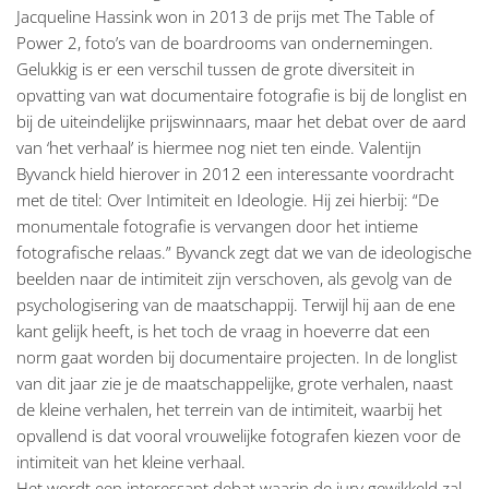
Jacqueline Hassink won in 2013 de prijs met The Table of
Power 2, foto’s van de boardrooms van ondernemingen.
Gelukkig is er een verschil tussen de grote diversiteit in
opvatting van wat documentaire fotografie is bij de longlist en
bij de uiteindelijke prijswinnaars, maar het debat over de aard
van ‘het verhaal’ is hiermee nog niet ten einde. Valentijn
Byvanck hield hierover in 2012 een interessante voordracht
met de titel: Over Intimiteit en Ideologie. Hij zei hierbij: “De
monumentale fotografie is vervangen door het intieme
fotografische relaas.” Byvanck zegt dat we van de ideologische
beelden naar de intimiteit zijn verschoven, als gevolg van de
psychologisering van de maatschappij. Terwijl hij aan de ene
kant gelijk heeft, is het toch de vraag in hoeverre dat een
norm gaat worden bij documentaire projecten. In de longlist
van dit jaar zie je de maatschappelijke, grote verhalen, naast
de kleine verhalen, het terrein van de intimiteit, waarbij het
opvallend is dat vooral vrouwelijke fotografen kiezen voor de
intimiteit van het kleine verhaal.
Het wordt een interessant debat waarin de jury gewikkeld zal