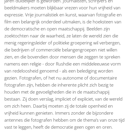
jaren duidelijker is geworden. Journalisten, schrijvers en
beeldmakers moeten blijkbaar vrezen voor hun vrijheid van
expressie. Vrije journalistiek en kunst, waarvan fotografie en
film een belangrijk onderdeel uitmaken, is de hoeksteen van
de democratische en open maatschappij. Beelden zijn
zoektochten naar de waarheid, ze laten de wereld zien die
menig regeringsleider of politieke groepering wil verbergen,
die bedrijven of commerciële belangengroepen niet willen
zien, en die bovendien door mensen die zeggen te spreken
namens een religie - door Rushdie een middeleeuwse vorm
van redeloosheid genoemd - als een belediging worden
gezien. Fotografen, of het nu autonome of documentaire
fotografen zijn, hebben de inherente plicht zich bezig te
houden met de gevoeligheden die in de maatschappij
bestaan. Zij doen verslag, impliciet of expliciet, van de wereld
om zich heen. Daarbij moeten zij de totale openheid en
vrijheid kunnen genieten. Immers zonder de bijzondere
antennes die fotografen hebben om de thema’s van onze tijd
vast te leggen, heeft de democratie geen ogen en oren.