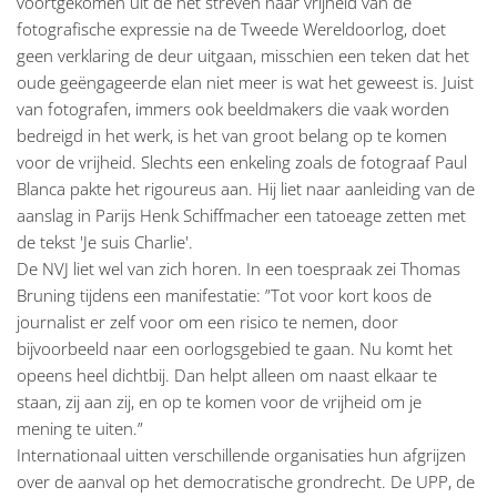
voortgekomen uit de het streven naar vrijheid van de
fotografische expressie na de Tweede Wereldoorlog, doet
geen verklaring de deur uitgaan, misschien een teken dat het
oude geëngageerde elan niet meer is wat het geweest is. Juist
van fotografen, immers ook beeldmakers die vaak worden
bedreigd in het werk, is het van groot belang op te komen
voor de vrijheid. Slechts een enkeling zoals de fotograaf Paul
Blanca pakte het rigoureus aan. Hij liet naar aanleiding van de
aanslag in Parijs Henk Schiffmacher een tatoeage zetten met
de tekst 'Je suis Charlie'.
De NVJ liet wel van zich horen. In een toespraak zei Thomas
Bruning tijdens een manifestatie: ”Tot voor kort koos de
journalist er zelf voor om een risico te nemen, door
bijvoorbeeld naar een oorlogsgebied te gaan. Nu komt het
opeens heel dichtbij. Dan helpt alleen om naast elkaar te
staan, zij aan zij, en op te komen voor de vrijheid om je
mening te uiten.”
Internationaal uitten verschillende organisaties hun afgrijzen
over de aanval op het democratische grondrecht. De UPP, de