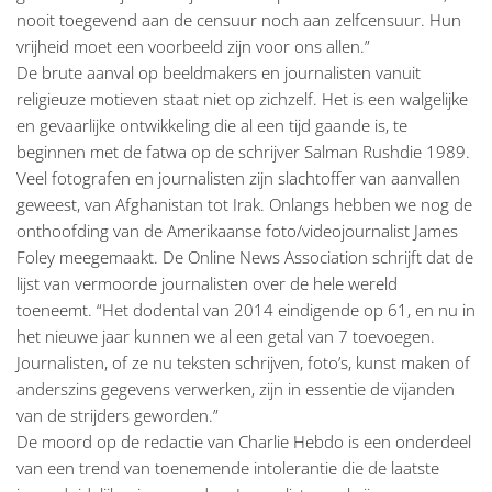
nooit toegevend aan de censuur noch aan zelfcensuur. Hun
vrijheid moet een voorbeeld zijn voor ons allen.”
De brute aanval op beeldmakers en journalisten vanuit
religieuze motieven staat niet op zichzelf. Het is een walgelijke
en gevaarlijke ontwikkeling die al een tijd gaande is, te
beginnen met de fatwa op de schrijver Salman Rushdie 1989.
Veel fotografen en journalisten zijn slachtoffer van aanvallen
geweest, van Afghanistan tot Irak. Onlangs hebben we nog de
onthoofding van de Amerikaanse foto/videojournalist James
Foley meegemaakt. De Online News Association schrijft dat de
lijst van vermoorde journalisten over de hele wereld
toeneemt. “Het dodental van 2014 eindigende op 61, en nu in
het nieuwe jaar kunnen we al een getal van 7 toevoegen.
Journalisten, of ze nu teksten schrijven, foto’s, kunst maken of
anderszins gegevens verwerken, zijn in essentie de vijanden
van de strijders geworden.”
De moord op de redactie van Charlie Hebdo is een onderdeel
van een trend van toenemende intolerantie die de laatste