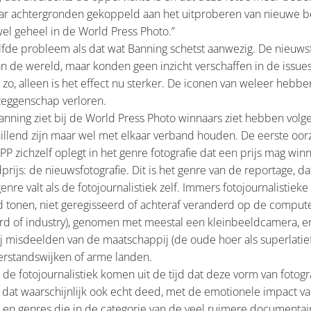
aar achtergronden gekoppeld aan het uitproberen van nieuwe 
jwel geheel in de World Press Photo.”
fde probleem als dat wat Banning schetst aanwezig. De nieuwsf
n de wereld, maar konden geen inzicht verschaffen in de issues
 zo, alleen is het effect nu sterker. De iconen van weleer hebbe
zeggenschap verloren.
Banning ziet bij de World Press Photo winnaars ziet hebben vol
illend zijn maar wel met elkaar verband houden. De eerste oorza
P zichzelf oplegt in het genre fotografie dat een prijs mag win
ijs: de nieuwsfotografie. Dit is het genre van de reportage, da
enre valt als de fotojournalistiek zelf. Immers fotojournalistieke 
d tonen, niet geregisseerd of achteraf veranderd op de comput
rd of industry), genomen met meestal een kleinbeeldcamera, en
j misdeelden van de maatschappij (de oude hoer als superlatief:
hterstandswijken of arme landen.
 de fotojournalistiek komen uit de tijd dat deze vorm van fotog
dat waarschijnlijk ook echt deed, met de emotionele impact va
en genres die in de categorie van de veel ruimere documentaire