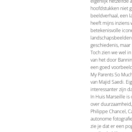
eigenlijk hetzelfde
hoofdstukken niet g
beeldverhaal, een l
heeft mijns inziens
betekenisvolle icon
landschapsbeelden m
geschiedenis, maar 
Toch zien we wel in
van het door Bannin
een goed voorbeeld 
My Parents So Much 
van Majid Saedi. Eig
interessanter zijn dan
In Huis Marseille is
over duurzaamheid,
Philippe Chancel, Ca
autonome fotografie
zie je dat er een p