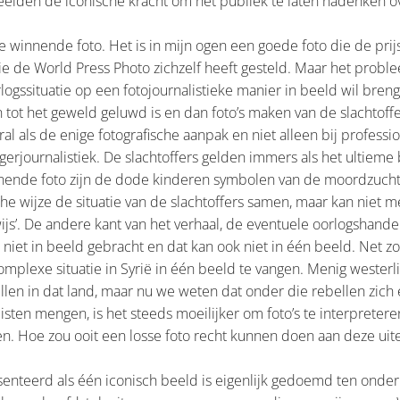
beelden de iconische kracht om het publiek te laten nadenken ov
e winnende foto. Het is in mijn ogen een goede foto die de prij
e de World Press Photo zichzelf heeft gesteld. Maar het probleem
logssituatie op een fotojournalistieke manier in beeld wil breng
tot het geweld geluwd is en dan foto’s maken van de slachtoffe
veral als de enige fotografische aanpak en niet alleen bij professi
gerjournalistiek. De slachtoffers gelden immers als het ultieme 
nende foto zijn de dode kinderen symbolen van de moordzuchti
che wijze de situatie van de slachtoffers samen, maar kan niet 
ijs’. De andere kant van het verhaal, de eventuele oorlogshande
 niet in beeld gebracht en dat kan ook niet in één beeld. Net zo
omplexe situatie in Syrië in één beeld te vangen. Menig westerli
llen in dat land, maar nu we weten dat onder die rebellen zich 
ten mengen, is het steeds moeilijker om foto’s te interpreteren
. Hoe zou ooit een losse foto recht kunnen doen aan deze uite
senteerd als één iconisch beeld is eigenlijk gedoemd ten onder 