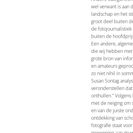
wel verwant is aan d
landschap en het st
groot deel buiten d
de fotojournalistie
buiten de hoofdprij
Een andere, algeme
die wij hebben met 
grote bron van info
en amateurs geprodu
zo niet nihil in som
Susan Sontag analys
veronderstellen dat
onthullen.” Volgens
met de neiging om 
en van de juiste ond
ontdekking van scho
fotografie staat voo
gewenning aan gruw