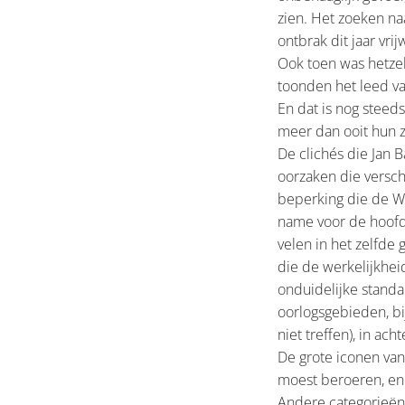
zien. Het zoeken n
ontbrak dit jaar vri
Ook toen was hetzel
toonden het leed va
En dat is nog steeds
meer dan ooit hun 
De clichés die Jan 
oorzaken die versch
beperking die de WP
name voor de hoofdpr
velen in het zelfde g
die de werkelijkhei
onduidelijke standa
oorlogsgebieden, bi
niet treffen), in ac
De grote iconen van
moest beroeren, en 
Andere categorieën 