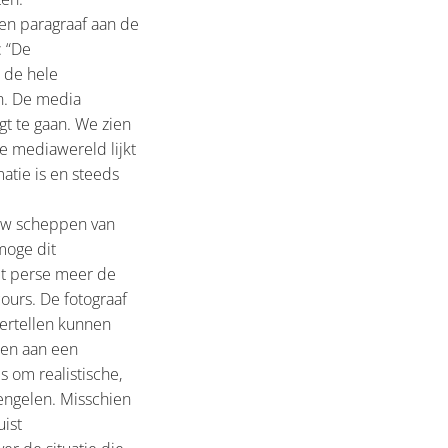
een paragraaf aan de
: “De
n de hele
n. De media
gt te gaan. We zien
e mediawereld lijkt
atie is en steeds
euw scheppen van
moge dit
et perse meer de
cours. De fotograaf
vertellen kunnen
ren aan een
 om realistische,
engelen. Misschien
uist