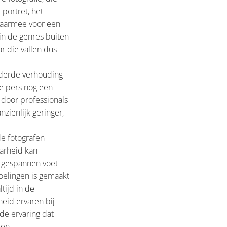
 portret, het
 daarmee voor een
in de genres buiten
r die vallen dus
nderde verhouding
de pers nog een
 door professionals
zienlijk geringer,
de fotografen
aarheid kan
p gespannen voet
oelingen is gemaakt
tijd in de
heid ervaren bij
 de ervaring dat
ten.