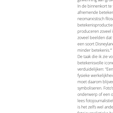
In de binnenkort te
afnemende betekenis
neomarxistisch filos
betekenisproductie
produceren zoveel i
zoveel beelden dat 
een soort Disneylan
minder betekenis.’”
De taak die ik zie 
betekenisvolle icon
verduidelijken: “Ee
fysieke werkelijkhei
moet daarom blijven
symboliseren. Foto’
onderwerp of een on
lees fotojournalis
is het zelfs wel and