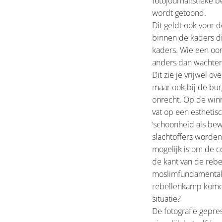
fotojournalistieke 
wordt getoond.
Dit geldt ook voor d
binnen de kaders di
kaders. Wie een oor
anders dan wachten 
Dit zie je vrijwel o
maar ook bij de bur
onrecht. Op de win
vat op een esthetis
‘schoonheid als bew
slachtoffers worden
mogelijk is om de c
de kant van de rebe
moslimfundamentalis
rebellenkamp komen
situatie?
De fotografie gepre