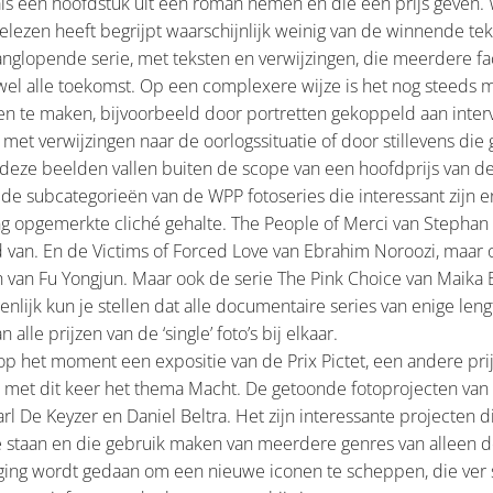
 als een hoofdstuk uit een roman nemen en die een prijs geven.
elezen heeft begrijpt waarschijnlijk weinig van de winnende tek
anglopende serie, met teksten en verwijzingen, die meerdere fac
 wel alle toekomst. Op een complexere wijze is het nog steeds m
en te maken, bijvoorbeeld door portretten gekoppeld aan inter
et verwijzingen naar de oorlogssituatie of door stillevens die
deze beelden vallen buiten de scope van een hoofdprijs van de
 de subcategorieën van de WPP fotoseries die interessant zijn 
g opgemerkte cliché gehalte. The People of Merci van Stephan V
van. En de Victims of Forced Love van Ebrahim Noroozi, maar 
van Fu Yongjun. Maar ook de serie The Pink Choice van Maika E
enlijk kun je stellen dat alle documentaire series van enige len
 alle prijzen van de ‘single’ foto’s bij elkaar.
 op het moment een expositie van de Prix Pictet, een andere prijs
 met dit keer het thema Macht. De getoonde fotoprojecten va
rl De Keyzer en Daniel Beltra. Het zijn interessante projecten d
 staan en die gebruik maken van meerdere genres van alleen d
oging wordt gedaan om een nieuwe iconen te scheppen, die ver 