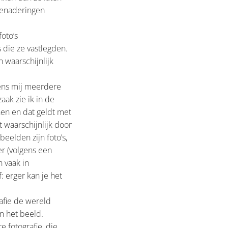
benaderingen
oto’s
 die ze vastlegden.
n waarschijnlijk
gens mij meerdere
ak zie ik in de
nen en dat geldt met
t waarschijnlijk door
beelden zijn foto’s,
er (volgens een
 vaak in
 erger kan je het
rafie de wereld
n het beeld.
 fotografie, die