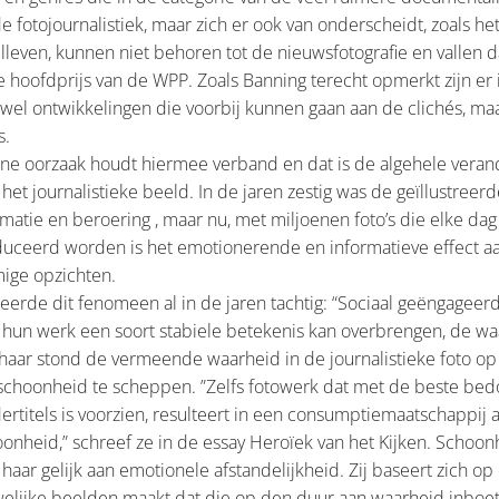
e fotojournalistiek, maar zich er ook van onderscheidt, zoals het
illeven, kunnen niet behoren tot de nieuwsfotografie en vallen
e hoofdprijs van de WPP. Zoals Banning terecht opmerkt zijn er 
k wel ontwikkelingen die voorbij kunnen gaan aan de clichés, maa
s.
ne oorzaak houdt hiermee verband en dat is de algehele vera
het journalistieke beeld. In de jaren zestig was de geïllustreer
rmatie en beroering , maar nu, met miljoenen foto’s die elke dag
ceerd worden is het emotionerende en informatieve effect aan
mige opzichten.
eerde dit fenomeen al in de jaren tachtig: “Sociaal geëngageer
 hun werk een soort stabiele betekenis kan overbrengen, de w
 haar stond de vermeende waarheid in de journalistieke foto o
schoonheid te scheppen. ”Zelfs fotowerk dat met de beste bed
ertitels is voorzien, resulteert in een consumptiemaatschappij al
onheid,” schreef ze in de essay Heroïek van het Kijken. Schoon
r haar gelijk aan emotionele afstandelijkheid. Zij baseert zich op
elijke beelden maakt dat die op den duur aan waarheid inboe