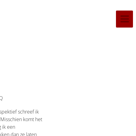
oQ
spektief schreef ik
: ”Misschien komt het
g ik een
ekken dan ze laten