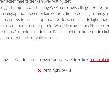
gen actief mee te denken over wat hij ziet.
uggestie zijn als de stichting WPP haar doelstellingen zou ver
aan langlopende documentaire series, die op een eigenzinnige m
 en een beeldtaal scheppen die verfrissend is en de kijker noo
haar naam moeten omdopen tot World Documentary Photo en zou
rijke thema’s moeten aandragen. Dan zou het emotionerende cl
ecten met betekenisvolle iconen.
ning is te vinden op zijn eigen website zie deze link:
Icoon of cl
24th April 2013