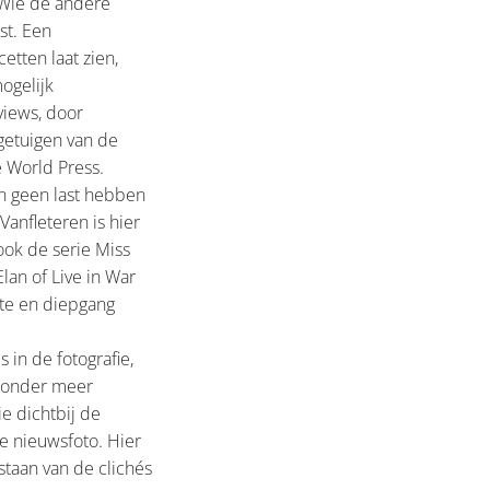
 Wie de andere
st. Een
etten laat zien,
ogelijk
views, door
 getuigen van de
 World Press.
en geen last hebben
anfleteren is hier
ook de serie Miss
lan of Live in War
gte en diepgang
 in de fotografie,
n onder meer
ie dichtbij de
e nieuwsfoto. Hier
staan van de clichés