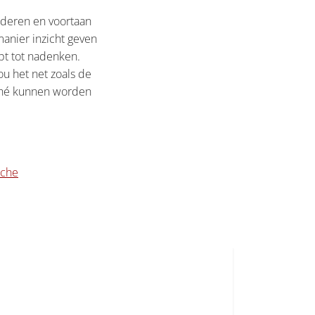
anderen en voortaan
anier inzicht geven
pt tot nadenken.
 het net zoals de
iché kunnen worden
iche