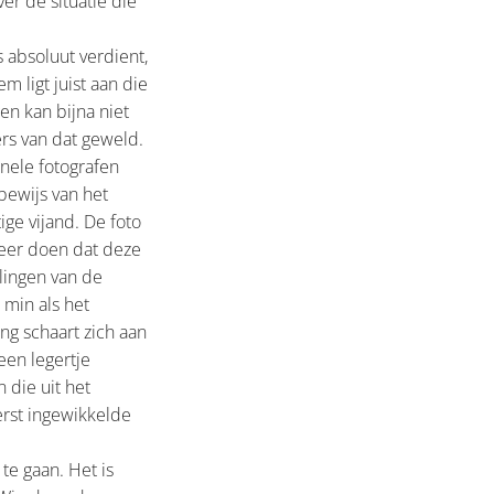
er de situatie die
s absoluut verdient,
 ligt juist aan die
en kan bijna niet
rs van dat geweld.
onele fotografen
bewijs van het
ge vijand. De foto
meer doen dat deze
lingen van de
 min als het
ng schaart zich aan
een legertje
 die uit het
rst ingewikkelde
te gaan. Het is