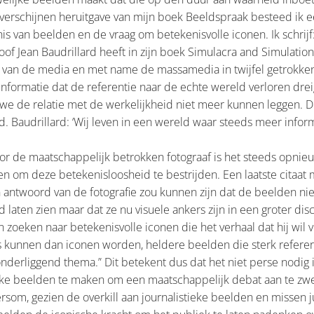
 verschijnen heruitgave van mijn boek Beeldspraak besteed ik 
 van beelden en de vraag om betekenisvolle iconen. Ik schrijf
oof Jean Baudrillard heeft in zijn boek Simulacra and Simulatio
 van de media en met name de massamedia in twijfel getrokke
nformatie dat de referentie naar de echte wereld verloren drei
we de relatie met de werkelijkheid niet meer kunnen leggen. D
d. Baudrillard: ‘Wij leven in een wereld waar steeds meer inform
voor de maatschappelijk betrokken fotograaf is het steeds opni
en om deze betekenisloosheid te bestrijden. Een laatste citaat 
n antwoord van de fotografie zou kunnen zijn dat de beelden ni
d laten zien maar dat ze nu visuele ankers zijn in een groter dis
 zoeken naar betekenisvolle iconen die het verhaal dat hij wil 
s kunnen dan iconen worden, heldere beelden die sterk refere
derliggend thema.” Dit betekent dus dat het niet perse nodig is
tieke beelden te maken om een maatschappelijk debat aan te zw
ersom, gezien de overkill aan journalistieke beelden en missen j