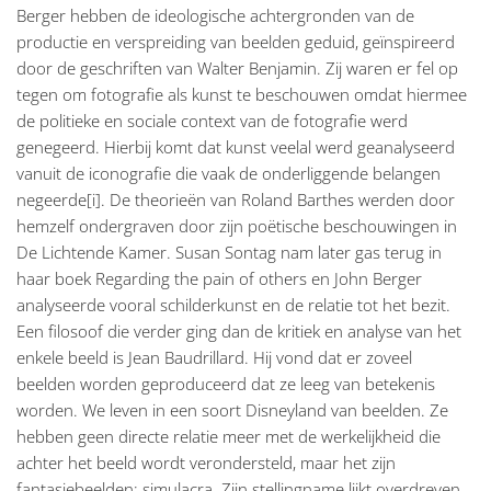
Berger hebben de ideologische achtergronden van de
productie en verspreiding van beelden geduid, geïnspireerd
door de geschriften van Walter Benjamin. Zij waren er fel op
tegen om fotografie als kunst te beschouwen omdat hiermee
de politieke en sociale context van de fotografie werd
genegeerd. Hierbij komt dat kunst veelal werd geanalyseerd
vanuit de iconografie die vaak de onderliggende belangen
negeerde[i]. De theorieën van Roland Barthes werden door
hemzelf ondergraven door zijn poëtische beschouwingen in
De Lichtende Kamer. Susan Sontag nam later gas terug in
haar boek Regarding the pain of others en John Berger
analyseerde vooral schilderkunst en de relatie tot het bezit.
Een filosoof die verder ging dan de kritiek en analyse van het
enkele beeld is Jean Baudrillard. Hij vond dat er zoveel
beelden worden geproduceerd dat ze leeg van betekenis
worden. We leven in een soort Disneyland van beelden. Ze
hebben geen directe relatie meer met de werkelijkheid die
achter het beeld wordt verondersteld, maar het zijn
fantasiebeelden: simulacra. Zijn stellingname lijkt overdreven