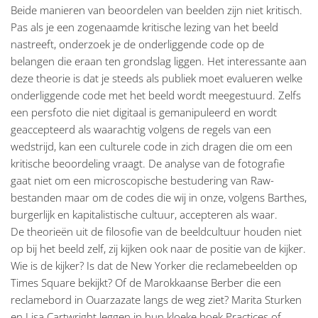
Beide manieren van beoordelen van beelden zijn niet kritisch.
Pas als je een zogenaamde kritische lezing van het beeld
nastreeft, onderzoek je de onderliggende code op de
belangen die eraan ten grondslag liggen. Het interessante aan
deze theorie is dat je steeds als publiek moet evalueren welke
onderliggende code met het beeld wordt meegestuurd. Zelfs
een persfoto die niet digitaal is gemanipuleerd en wordt
geaccepteerd als waarachtig volgens de regels van een
wedstrijd, kan een culturele code in zich dragen die om een
kritische beoordeling vraagt. De analyse van de fotografie
gaat niet om een microscopische bestudering van Raw-
bestanden maar om de codes die wij in onze, volgens Barthes,
burgerlijk en kapitalistische cultuur, accepteren als waar.
De theorieën uit de filosofie van de beeldcultuur houden niet
op bij het beeld zelf, zij kijken ook naar de positie van de kijker.
Wie is de kijker? Is dat de New Yorker die reclamebeelden op
Times Square bekijkt? Of de Marokkaanse Berber die een
reclamebord in Ouarzazate langs de weg ziet? Marita Sturken
en Lisa Cartwright leggen in hun kloeke boek Practices of