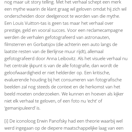
nog maar uit story telling. Met het verhaal schept een merk
een mythe waarin de klant graag wil geloven omdat hij zich wil
onderscheiden door deelgenoot te worden van die mythe.
Een Louis Vuitton-tas is geen tas maar het verhaal over
prestige, geld en vooral succes. Voor een reclamecampagne
werden de verhalen gefotografeerd van astronauten,
filmsterren en Gorbatsjov (die achterin een auto langs de
laatste resten van de Berlijnse muur rijdt), allemaal
gefotografeerd door Anna Leibovitz. Als het visuele verhaal nu
het centrale ijkpunt is van de alle fotografie, dan wordt de
geloofwaardigheid er niet helderder op. Een kritische,
evaluerende houding bij het consumeren van fotografische
beelden zal nog steeds de context en de herkomst van het
beeld moeten onderzoeken. We kunnen en hoeven als kijker
niet elk verhaal te geloven, of een foto nu ‘echt’ of
‘gemanipuleerd’ is.
[i] De iconoloog Erwin Panofsky had een theorie waarbij wel
werd ingegaan op de diepere maatschappelijke laag van een