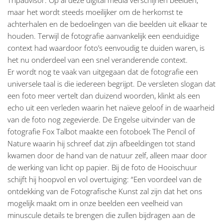
Tripadvisor. Op al deze digital media verschijnen beelden,
maar het wordt steeds moeilijker om de herkomst te
achterhalen en de bedoelingen van die beelden uit elkaar te
houden. Terwijl de fotografie aanvankelijk een eenduidige
context had waardoor foto’s eenvoudig te duiden waren, is
het nu onderdeel van een snel veranderende context.
Er wordt nog te vaak van uitgegaan dat de fotografie een
universele taal is die iedereen begrijpt. De versleten slogan dat
een foto meer vertelt dan duizend woorden, klinkt als een
echo uit een verleden waarin het naïeve geloof in de waarheid
van de foto nog zegevierde. De Engelse uitvinder van de
fotografie Fox Talbot maakte een fotoboek The Pencil of
Nature waarin hij schreef dat zijn afbeeldingen tot stand
kwamen door de hand van de natuur zelf, alleen maar door
de werking van licht op papier. Bij de foto de Hooischuur
schijft hij hoopvol en vol overtuiging: “Een voordeel van de
ontdekking van de Fotografische Kunst zal zijn dat het ons
mogelijk maakt om in onze beelden een veelheid van
minuscule details te brengen die zullen bijdragen aan de