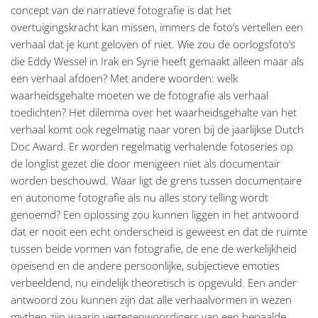
concept van de narratieve fotografie is dat het
overtuigingskracht kan missen, immers de foto’s vertellen een
verhaal dat je kunt geloven of niet. Wie zou de oorlogsfoto’s
die Eddy Wessel in Irak en Syrië heeft gemaakt alleen maar als
een verhaal afdoen? Met andere woorden: welk
waarheidsgehalte moeten we de fotografie als verhaal
toedichten? Het dilemma over het waarheidsgehalte van het
verhaal komt ook regelmatig naar voren bij de jaarlijkse Dutch
Doc Award. Er worden regelmatig verhalende fotoseries op
de longlist gezet die door menigeen niet als documentair
worden beschouwd. Waar ligt de grens tussen documentaire
en autonome fotografie als nu alles story telling wordt
genoemd? Een oplossing zou kunnen liggen in het antwoord
dat er nooit een echt onderscheid is geweest en dat de ruimte
tussen beide vormen van fotografie, de ene de werkelijkheid
opeisend en de andere persoonlijke, subjectieve emoties
verbeeldend, nu eindelijk theoretisch is opgevuld. Een ander
antwoord zou kunnen zijn dat alle verhaalvormen in wezen
mythen zijn waarin vertegenwoordigers van een bepaalde