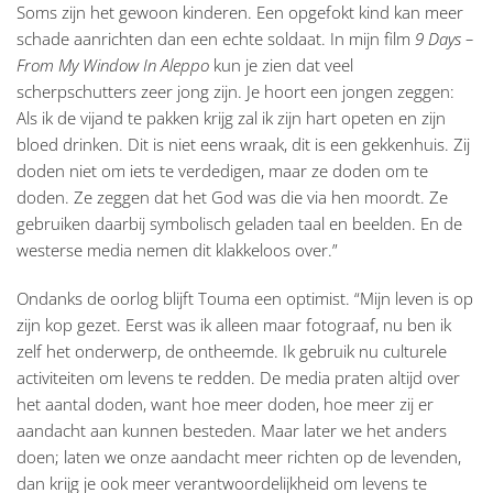
Soms zijn het gewoon kinderen. Een opgefokt kind kan meer
schade aanrichten dan een echte soldaat. In mijn film
9 Days –
From My Window In Aleppo
kun je zien dat veel
scherpschutters zeer jong zijn. Je hoort een jongen zeggen:
Als ik de vijand te pakken krijg zal ik zijn hart opeten en zijn
bloed drinken. Dit is niet eens wraak, dit is een gekkenhuis. Zij
doden niet om iets te verdedigen, maar ze doden om te
doden. Ze zeggen dat het God was die via hen moordt. Ze
gebruiken daarbij symbolisch geladen taal en beelden. En de
westerse media nemen dit klakkeloos over.”
Ondanks de oorlog blijft Touma een optimist. “Mijn leven is op
zijn kop gezet. Eerst was ik alleen maar fotograaf, nu ben ik
zelf het onderwerp, de ontheemde. Ik gebruik nu culturele
activiteiten om levens te redden. De media praten altijd over
het aantal doden, want hoe meer doden, hoe meer zij er
aandacht aan kunnen besteden. Maar later we het anders
doen; laten we onze aandacht meer richten op de levenden,
dan krijg je ook meer verantwoordelijkheid om levens te