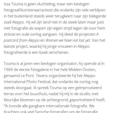
Issa Touma is geen vluchteling, maar een bevlogen
fotograaf/kunstenaar/activist die ondanks zijn vele verblijven
in het buitenland steeds weer terugkeert naar zijn belegerde
stad Aleppo. Hij wil zijn land niet in de steek laten maar juist
met fotografie als wapen zijn eigen strijd tegen de voor hem
zinloze en vuile oorlog aangaan. Hij deed de projecten
A
postcard from Aleppo
en
Women we have not lost yet
. Van het
laatste project, waarbij hij jonge vrouwen in Aleppo
fotografeerde is een boek verschenen.
Touma is al jaren een bevlogen organisator, hij opende al in
1969 de eerste fotogalerie in het hele Midden-Oosten,
genaamd Le Pont. Tevens organiseerde hij het Aleppo
International Photo Festival, dat ondanks de oorlog nog
steeds doorgaat. Ik spreek Touma op een geïmproviseerd
terras voor het buurthuis, nadat hij mij in de studio, met
kleurrijke bloemen op de achtergrond, geportretteerd heeft.
“Ik toonde alle gangbare internationale fotografie. We
brachten ook veel Syrische fotografen om de fotografie