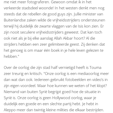
me niet meer fotograferen. Gewoon omdat ik in het
verkeerde stadsdeel woonde! In het westen denkt men nog
steeds dat de rebellen de good guys zijn. Jullie minister van
Buitenlandse zaken wilde de vrijheidsstrijders ondersteunen
terwijl hij duidelijk de zwarte vlaggen van de Isis kon zien. Er
zijn nooit seculiere vrijheidsstrijders geweest. Dat kan toch
ook niet als je bij elke aanslag Allah Akbar hoort? Al die
strijders hebben een zeer gelimiteerde geest. Zij denken dat
het genoeg is om maar één boek in je hele leven gelezen te
hebben.”
Over de oorlog die zijn stad half vernietigd heeft is Touma
zeer treurig en kritisch. “Onze oorlog is een mediaoorlog meer
dan wat dan ook. Iedereen gebruikt fotobeelden en video’s in
zijn eigen voordeel. Maar hoe kunnen we weten of het klopt?
Niemand van buiten Syrië begrijpt goed hoe de situatie in
Syrië is. Onze oorlog is geen Hollywood oorlog, waar je
duidelijk een goede en een slechte partij hebt. Je hebt in
Aleppo meer dan twintig kleine milities die elkaar bestrijden.