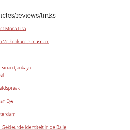
icles/reviews/links
ect Mona Lisa
 in Volkenkunde museum
 Sinan Çankaya
el
eldspraak
 an Eye
sterdam
 Gekleurde Identiteit in de Balie