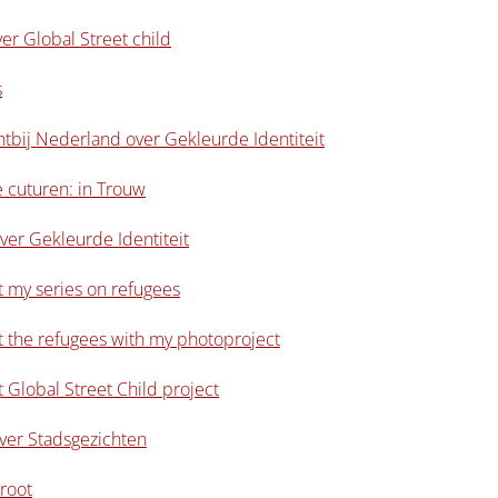
er Global Street child
s
htbij Nederland over Gekleurde Identiteit
 cuturen: in Trouw
er Gekleurde Identiteit
t my series on refugees
t the refugees with my photoproject
 Global Street Child project
over Stadsgezichten
root